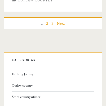
OUTLAW COUNTRY
Posts
1
2
3
Next
pagination
Primary
Sidebar
KATEGORIAR
Hank og Johnny
Outlaw country
Store countryartister