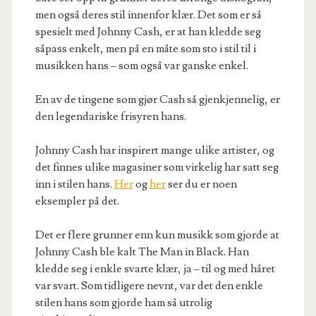
men også deres stil innenfor klær. Det som er så
spesielt med Johnny Cash, er at han kledde seg
såpass enkelt, men på en måte som sto i stil til i
musikken hans – som også var ganske enkel.
En av de tingene som gjør Cash så gjenkjennelig, er
den legendariske frisyren hans.
Johnny Cash har inspirert mange ulike artister, og
det finnes ulike magasiner som virkelig har satt seg
inn i stilen hans.
Her
og
her
ser du er noen
eksempler på det.
Det er flere grunner enn kun musikk som gjorde at
Johnny Cash ble kalt The Man in Black. Han
kledde seg i enkle svarte klær, ja – til og med håret
var svart. Som tidligere nevnt, var det den enkle
stilen hans som gjorde ham så utrolig